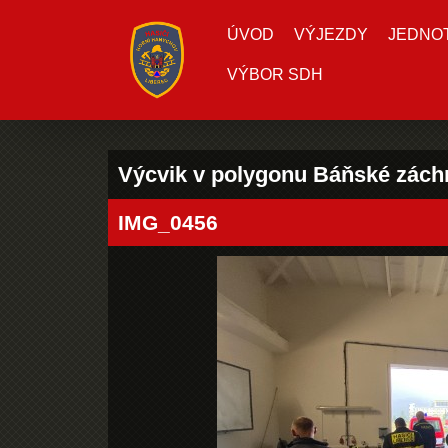
ÚVOD
VÝJEZDY
JEDNOTK
VÝBOR SDH
Výcvik v polygonu Báňské zách
IMG_0456