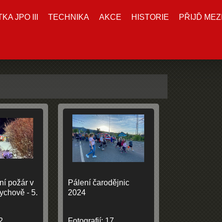
A JPO III
TECHNIKA
AKCE
HISTORIE
PŘIJĎ MEZ
ní požár v
Pálení čarodějnic
chově - 5.
2024
2
Fotografií:
17