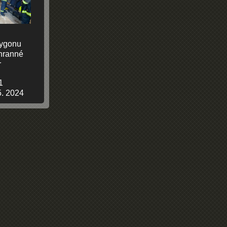
lygonu
hranné
r
1
5. 2024