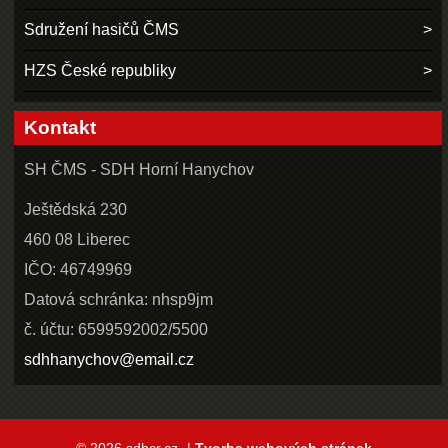
Sdružení hasičů ČMS
HZS České republiky
Kontakt
SH ČMS - SDH Horní Hanychov
Ještědská 230
460 08 Liberec
IČO: 46749969
Datová schránka: nhsp9jm
č. účtu: 6599592002/5500
sdhhanychov@email.cz