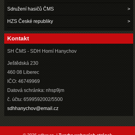
Sdružení hasičů ČMS
HZS České republiky
Kontakt
SH ČMS - SDH Horní Hanychov
Ještědská 230
460 08 Liberec
IČO: 46749969
Datová schránka: nhsp9jm
č. účtu: 6599592002/5500
sdhhanychov@email.cz