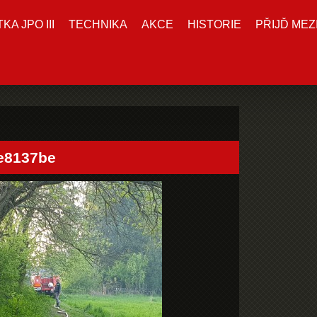
A JPO III
TECHNIKA
AKCE
HISTORIE
PŘIJĎ MEZ
e8137be