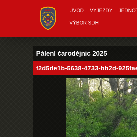
ÚVOD
VÝJEZDY
JEDNOTK
VÝBOR SDH
Pálení čarodějnic 2025
f2d5de1b-5638-4733-bb2d-925fa