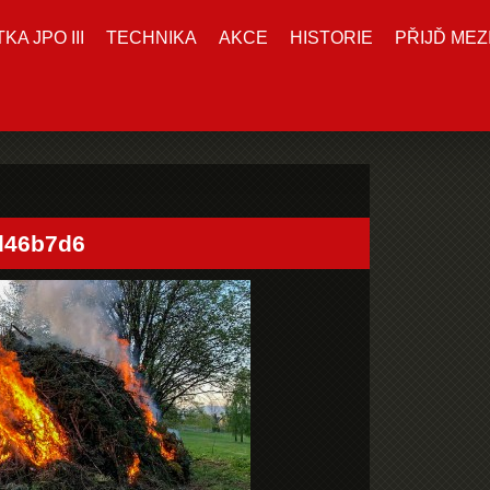
A JPO III
TECHNIKA
AKCE
HISTORIE
PŘIJĎ MEZ
d46b7d6