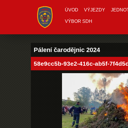
ÚVOD
VÝJEZDY
JEDNOTK
VÝBOR SDH
Pálení čarodějnic 2024
58e9cc5b-93e2-416c-ab5f-7f4d5