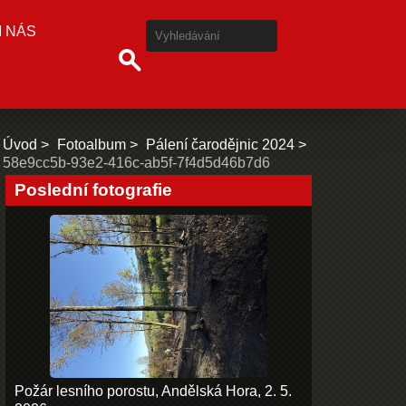
I NÁS
Úvod
Fotoalbum
Pálení čarodějnic 2024
58e9cc5b-93e2-416c-ab5f-7f4d5d46b7d6
Poslední fotografie
Požár lesního porostu, Andělská Hora, 2. 5.