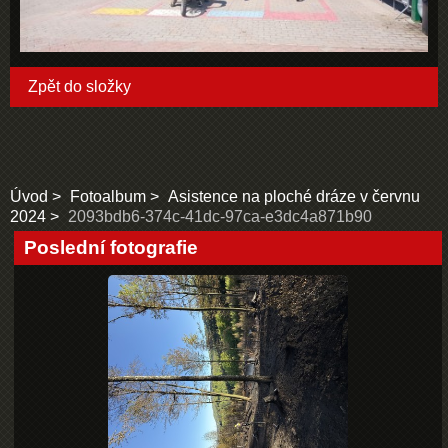
Zpět do složky
Úvod
Fotoalbum
Asistence na ploché dráze v červnu
2024
2093bdb6-374c-41dc-97ca-e3dc4a871b90
Poslední fotografie