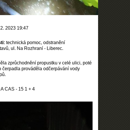
12. 2023 19:47
ti:
technická pomoc, odstranění
vů, ul. Na Rozhraní - Liberec.
la zprůchodnění propustku v celé ulici, poté
 čerpadla prováděla odčerpávání vody
pů.
A CAS - 15 1 + 4