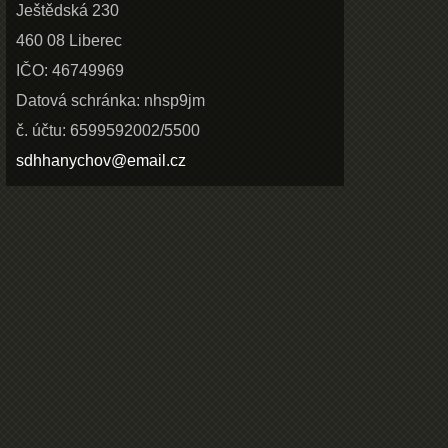
Ještědská 230
460 08 Liberec
IČO: 46749969
Datová schránka: nhsp9jm
č. účtu: 6599592002/5500
sdhhanychov@email.cz