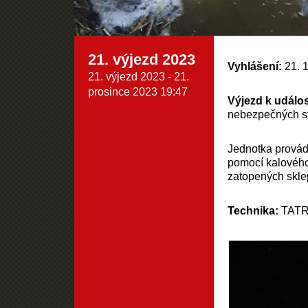
21. výjezd 2023
Vyhlášení:
21. 
21. výjezd 2023 - 21.
prosince 2023 19:47
Výjezd k událos
nebezpečných sta
Jednotka provádě
pomocí kalového
zatopených skle
Technika:
TATR