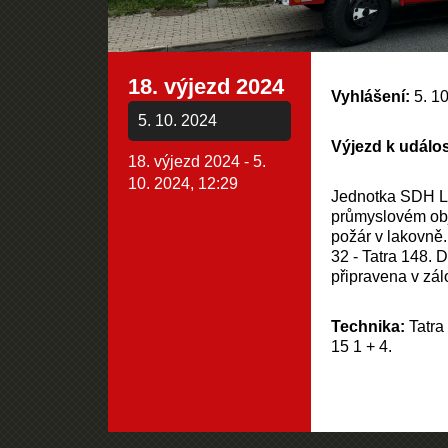
18. výjezd 2024
Vyhlášení:
5. 10
5. 10. 2024
Výjezd k událos
18. výjezd 2024 - 5.
10. 2024, 12:29
Jednotka SDH Li
průmyslovém obje
požár v lakovně
32 - Tatra 148. 
připravena v zá
Technika:
Tatra
15 1 + 4.