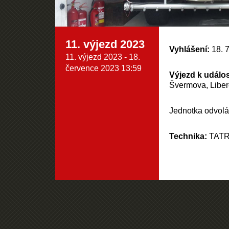
11. výjezd 2023
Vyhlášení:
18. 7
11. výjezd 2023 - 18.
července 2023 13:59
Výjezd k událos
Švermova, Libere
Jednotka odvolán
Technika:
TATR