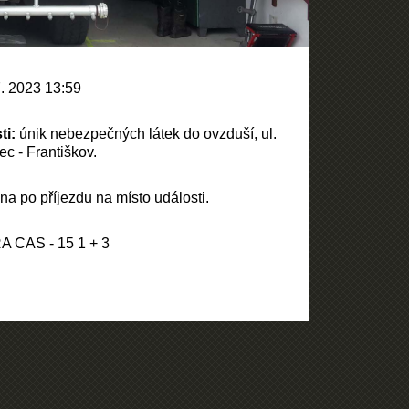
. 2023 13:59
ti:
únik nebezpečných látek do ovzduší, ul.
c - Františkov.
a po příjezdu na místo události.
A CAS - 15 1 + 3