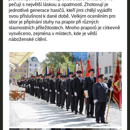
pečují s největší láskou a opatrností. Zhotovují je
jednotlivé generace hasičů, kteří jimi chtějí vyjádřit
svou příslušnost k dané době. Velkým oceněním pro
sbor je připínání stuhy na prapor při různých
slavnostních příležitostech. Mnoho praporů je církevně
vysvěceno, zejména v místech, kde je větší
náboženské cítění.