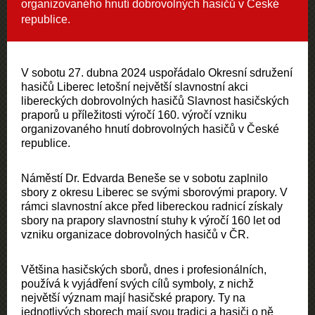
organizovaného hnutí dobrovolných hasičů v České
republice.
V sobotu 27. dubna 2024 uspořádalo Okresní sdružení
hasičů Liberec letošní největší slavnostní akci
libereckých dobrovolných hasičů Slavnost hasičských
praporů u příležitosti výročí 160. výročí vzniku
organizovaného hnutí dobrovolných hasičů v České
republice.
Náměstí Dr. Edvarda Beneše se v sobotu zaplnilo
sbory z okresu Liberec se svými sborovými prapory. V
rámci slavnostní akce před libereckou radnicí získaly
sbory na prapory slavnostní stuhy k výročí 160 let od
vzniku organizace dobrovolných hasičů v ČR.
Většina hasičských sborů, dnes i profesionálních,
používá k vyjádření svých cílů symboly, z nichž
největší význam mají hasičské prapory. Ty na
jednotlivých sborech mají svou tradici a hasiči o ně