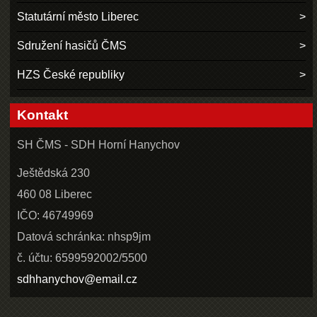
Statutární město Liberec
Sdružení hasičů ČMS
HZS České republiky
Kontakt
SH ČMS - SDH Horní Hanychov
Ještědská 230
460 08 Liberec
IČO: 46749969
Datová schránka: nhsp9jm
č. účtu: 6599592002/5500
sdhhanychov@email.cz